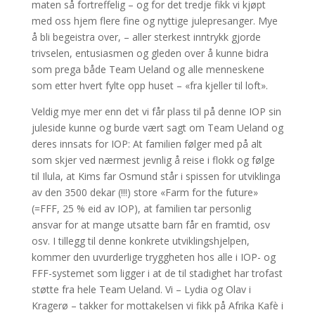
maten så fortreffelig – og for det tredje fikk vi kjøpt
med oss hjem flere fine og nyttige julepresanger. Mye
å bli begeistra over, – aller sterkest inntrykk gjorde
trivselen, entusiasmen og gleden over å kunne bidra
som prega både Team Ueland og alle menneskene
som etter hvert fylte opp huset – «fra kjeller til loft».
Veldig mye mer enn det vi får plass til på denne IOP sin
juleside kunne og burde vært sagt om Team Ueland og
deres innsats for IOP: At familien følger med på alt
som skjer ved nærmest jevnlig å reise i flokk og følge
til Ilula, at Kims far Osmund står i spissen for utviklinga
av den 3500 dekar (!!!) store «Farm for the future»
(=FFF, 25 % eid av IOP), at familien tar personlig
ansvar for at mange utsatte barn får en framtid, osv
osv. I tillegg til denne konkrete utviklingshjelpen,
kommer den uvurderlige tryggheten hos alle i IOP- og
FFF-systemet som ligger i at de til stadighet har trofast
støtte fra hele Team Ueland. Vi – Lydia og Olav i
Kragerø – takker for mottakelsen vi fikk på Afrika Kafè i