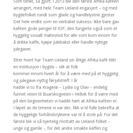
Som tenkt, så gjort: I 2013 ble den første Afrika kafèen
arrangert, med hele Team Ueland engasjert – og med
bygdefolket rundt som glade og handlelystne gjester.
Det hele endte som en veritabel suksess: Ikke bare gav
kafèen gode penger til IOP, den fungerte også som et
hyggelig sosialt møtested for alle som kom innom for
å drikke kaffe, kjøpe julebakst eller handle nyttige
julegaver.
Etter hvert har Team Ueland sin årlige Afrika kafè blitt
en institusjon i bygda – slik at folk
kommer innom hvert år for å være med på et hyggelig
og julegave-nyttig førjulstreff. I år
hadde vi to fra Kragerø – Lydia og Olav – endelig
funnet veien til Buarskogveien i Hellvik for å være med
på den begivenheten vi hadde hørt at Afrika-kafèen er.
I løpet av de timene vi var der, fikk vi til fulle bekrefta at
de hyggelige forhåndsryktene var til å stole på: For det
første ble vi så hjertelig mottatt av Ueland-folket –
unge og gamle -, for det andre smakte kaffen og