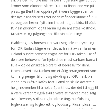
slik ble det: To fulle hus i kinoen i Egersund gav 80 000
kroner som økonomisk resultat. Da finansene var på
plass, ga Berit han oppdraget å være byggeleder for
det nye hønsehuset! Etter noen måneder kunne så 500
verpeglade høner flytte inn i huset, og da bidra til både
IOP sin økonomi og til barna og de ansattes kosthold.
Kreativitet og pågangsmot fikk sin belønning!
Etableringa av hønsehuset var i seg selv en nyvinning
for IOP. Enda viktigere var det at fra nå av var familien
Ueland hundre prosent engasjert for IOP-saken: De så
de store behovene for hjelp til de mest sårbare barna i
Ilula – og de ønsket å bidra til et bedre liv for dem.
Noen lanserte da tanken om et årlig arrangement som
kunne gi penger til drift og utvikling av IOP, – slik ble
ideen om «Afrika kafè» født: Familien skulle avsette ei
helg i november til å holde åpent hus, der det i tillegg til
å være kafèdrift også skulle være et marked med salg
av bakevarer, strikka og broderte ting, husflidsting,
fuglekasser og fuglebrett, og loddsalg. Pluss, pluss……