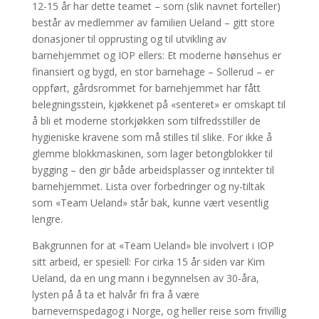
12-15 år har dette teamet – som (slik navnet forteller)
består av medlemmer av familien Ueland – gitt store
donasjoner til opprusting og til utvikling av
barnehjemmet og IOP ellers: Et moderne hønsehus er
finansiert og bygd, en stor barnehage – Sollerud – er
oppført, gårdsrommet for barnehjemmet har fått
belegningsstein, kjøkkenet på «senteret» er omskapt til
å bli et moderne storkjøkken som tilfredsstiller de
hygieniske kravene som må stilles til slike. For ikke å
glemme blokkmaskinen, som lager betongblokker til
bygging – den gir både arbeidsplasser og inntekter til
barnehjemmet. Lista over forbedringer og ny-tiltak
som «Team Ueland» står bak, kunne vært vesentlig
lengre.
Bakgrunnen for at «Team Ueland» ble involvert i IOP
sitt arbeid, er spesiell: For cirka 15 år siden var Kim
Ueland, da en ung mann i begynnelsen av 30-åra,
lysten på å ta et halvår fri fra å være
barnevernspedagog i Norge, og heller reise som frivillig