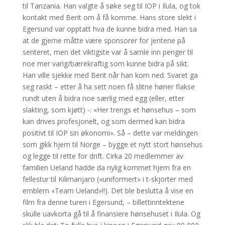
til Tanzania. Han valgte å søke seg til IOP i Ilula, og tok
kontakt med Berit om å få komme. Hans store slekt i
Egersund var opptatt hva de kunne bidra med. Han sa
at de gjerne måtte være sponsorer for jentene på
senteret, men det viktigste var å samle inn penger til
noe mer varig/bærekraftig som kunne bidra på sikt.
Han ville sjekke med Berit når han kom ned. Svaret ga
seg raskt – etter å ha sett noen få slitne høner flakse
rundt uten å bidra noe særlig med egg (eller, etter
slakting, som kjøtt) -: «Her trengs et hønsehus – som
kan drives profesjonelt, og som dermed kan bidra
positivt til IOP sin økonomi». Så – dette var meldingen
som gikk hjem til Norge – bygge et nytt stort hønsehus
og legge til rette for drift. Cirka 20 medlemmer av
familien Ueland hadde da nylig kommet hjem fra en
fellestur til Kilimanjaro («uniformert» i t-skjorter med
emblem «Team Ueland»!!). Det ble beslutta å vise en
film fra denne turen i Egersund, – billettinntektene
skulle uavkorta gå til å finansiere hønsehuset i Ilula. Og